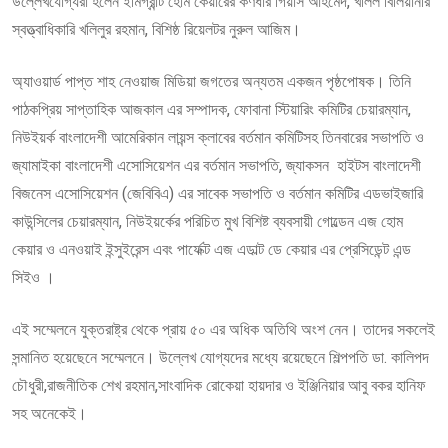
উল্লেখযোগ্যরা হলেন ইমিগ্রান্ট হোম কেয়ারের কর্ণধার গিয়াস আহমেদ, খলিল বিলিয়ানীর
স্বত্ত্বাধিকারি খলিলুর রহমান, বিশিষ্ঠ রিয়েলটর নুরুল আজিম।
অ্যাওয়ার্ড পাপ্ত শাহ নেওয়াজ মিডিয়া জগতের অন্যতম একজন পৃষ্ঠপোষক। তিনি
পাঠকপ্রিয় সাপ্তাহিক আজকাল এর সম্পাদক, ফোবানা স্টিয়ারিং কমিটির চেয়ারম্যান,
নিউইয়র্ক বাংলাদেশী আমেরিকান লায়ন্স ক্লাবের বর্তমান কমিটিসহ তিনবারের সভাপতি ও
জ্যামাইকা বাংলাদেশী এসোসিয়েশন এর বর্তমান সভাপতি, জ্যাকসন হাইটস বাংলাদেশী
বিজনেস এসোসিয়েশন (জেবিবিএ) এর সাবেক সভাপতি ও বর্তমান কমিটির এডভাইজারি
কাউন্সিলের চেয়ারম্যান, নিউইয়র্কের পরিচিত মুখ বিশিষ্ট ব্যবসায়ী গোল্ডেন এজ হোম
কেয়ার ও এনওয়াই ইন্সুইরেন্স এবং পার্ফেক্ট এজ এডাল্ট ডে কেয়ার এর প্রেসিডেন্ট এন্ড
সিইও ।
এই সম্মেলনে যুক্তরাষ্ট্র থেকে প্রায় ৫০ এর অধিক অতিথি অংশ নেন। তাদের সকলেই
সন্মানিত হয়েছেনে সম্মেলনে। উল্লেখ যোগ্যদের মধ্যে রয়েছেনে শিল্পপতি ডা. কালিপদ
চৌধুরী,রাজনীতিক শেখ রহমান,সাংবাদিক রোকেয়া হায়দার ও ইঞ্জিনিয়ার আবু বকর হানিফ
সহ অনেকেই।